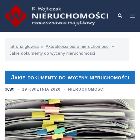
Przejdź
do
Wyszukiwa
Men
treści
prze
Strona główna
»
Aktualności biura nieruchomości
»
Jakie dokumenty do wyceny nieruchomości
Jakie dokumenty do wyceny nieruchomości
(
KW
)
19 KWIETNIA 2020
NIERUCHOMOŚCI