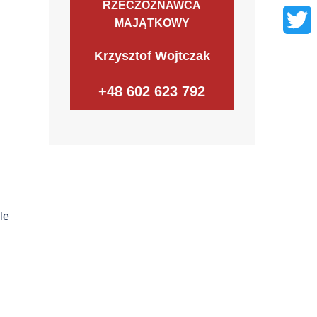
RZECZOZNAWCA
Faceb
MAJĄTKOWY
Twitter
Krzysztof Wojtczak
+48 602 623 792
le