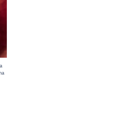
wa
na