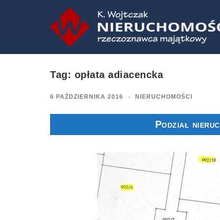
Przejdź
do
treści
Tag:
opłata adiacencka
6 PAŹDZIERNIKA 2016
NIERUCHOMOŚCI
Podział nieru