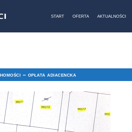
START
OFERTA
AKTUALNOŚCI
chomości – opłata adiacencka